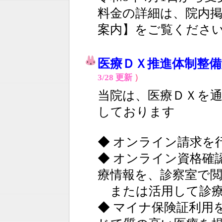
料金の詳細は、院内
案内】をご覧くださ
医療ＤＸ推進体制整
3/28 更新
）
当院は、
医療ＤＸを
しております
◆ オンライン請求を
◆ オンライン資格確
療情報を、診察室で
または活用して診療
◆ マイナ保険証利用