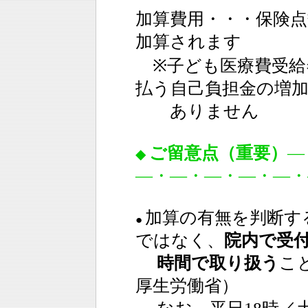
加算費用・・・保険点
加算されます
※子ども医療費受給
払う自己負担金の増
ありません
ご留意点（重要）
―
◆
―・―・―・―・―・
加算の有無を判断す
●
ではなく、
院内で受
時間で取り扱う
こ
厚生労働省）