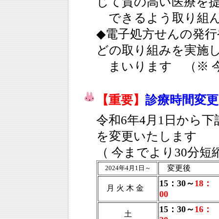
じて質の高い医療を
できるよう取り組ん
◆電子処方せんの発
どの取り組みを実施
まいります （※ 今
【重要】
診療時間変
令和6年4月1日から
を変更いたします
（ 今までより30分短
変更後
2024年4月1日～
15：30～
18：
月 火 木 金
00
15：30～
16：
土